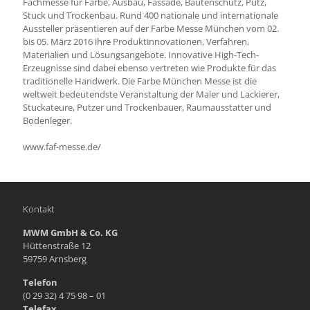
Fachmesse für Farbe, Ausbau, Fassade, Bautenschutz, Putz,
Stuck und Trockenbau. Rund 400 nationale und internationale
Aussteller präsentieren auf der Farbe Messe München vom 02.
bis 05. März 2016 ihre Produktinnovationen, Verfahren,
Materialien und Lösungsangebote. Innovative High-Tech-
Erzeugnisse sind dabei ebenso vertreten wie Produkte für das
traditionelle Handwerk. Die Farbe München Messe ist die
weltweit bedeutendste Veranstaltung der Maler und Lackierer,
Stuckateure, Putzer und Trockenbauer, Raumausstatter und
Bodenleger.
www.faf-messe.de/
Kontakt
MWM GmbH & Co. KG
Hüttenstraße 12
59759 Arnsberg
Telefon
(0 29 32) 4 75 98 – 01
Telefax