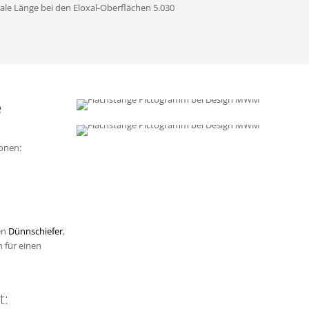
ale Länge bei den Eloxal-Oberflächen 5.030
e
ionen:
den
Dünnschiefer
,
 für einen
t: