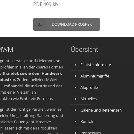
PDF 409 kb
DOWNLOAD PROSPEKT
 MWM
Übersicht
 ist Hersteller und Lieferant von
Echtsteinfurniere
rofilen in allen denkbaren Formen
oßhandel, sowie dem Handwerk
Aluminiumgriffe
ndustrie.
Zudem beliefert MWM
 Großhandel, die Industrie und das
Aluprofile
it einer Vielzahl an
ukten wie Echtstein Furniere.
Aktuelles
 ist der richtige Partner, wenn es
Galerie und Referenzen
eiche Umgestaltung, Sanierung und
Kontakt
ntiertes Bauen geht. Kreative
n lassen sich mit den Produkten
Impressum