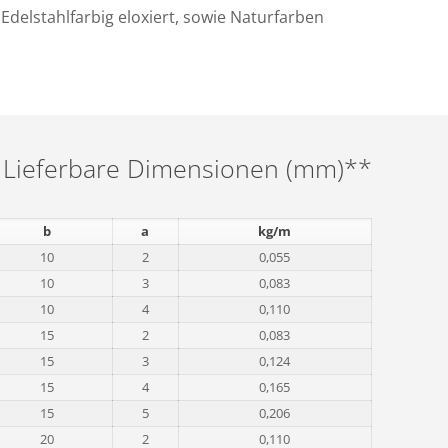
delstahlfarbig eloxiert, sowie Naturfarben
Lieferbare Dimensionen (mm)**
b
a
kg/m
10
2
0,055
10
3
0,083
10
4
0,110
15
2
0,083
15
3
0,124
15
4
0,165
15
5
0,206
20
2
0,110