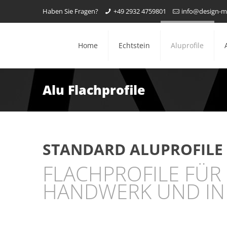
Haben Sie Fragen?
+49 2932 4759801
info@design-
Home
Echtstein
Aluprofile
Alu Flachprofile
STANDARD ALUPROFILE
FLACHPROFILE FÜR
HANDWERK UND IN