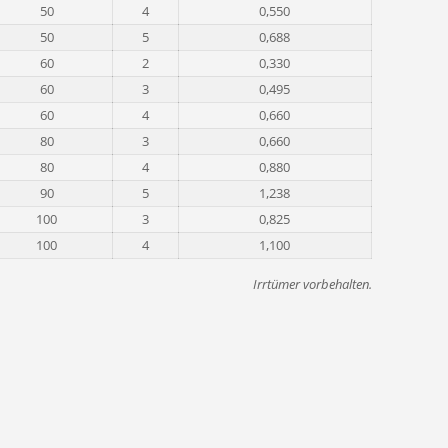
50
4
0,550
50
5
0,688
60
2
0,330
60
3
0,495
60
4
0,660
80
3
0,660
80
4
0,880
90
5
1,238
100
3
0,825
100
4
1,100
Irrtümer vorbehalten.