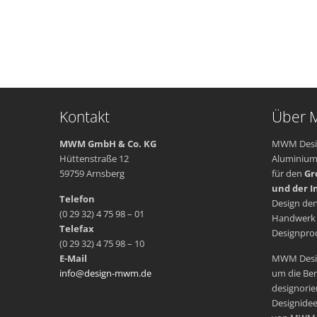
Kontakt
Über
MWM GmbH & Co. KG
MWM Design
Hüttenstraße 12
Aluminiump
59759 Arnsberg
für den
Gr
und der I
Telefon
Design den
(0 29 32) 4 75 98 – 01
Handwerk m
Telefax
Designprod
(0 29 32) 4 75 98 – 10
E-Mail
MWM Design
info@design-mwm.de
um die Ber
designorie
Designidee