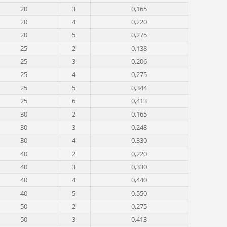
20
3
0,165
20
4
0,220
20
5
0,275
25
2
0,138
25
3
0,206
25
4
0,275
25
5
0,344
25
6
0,413
30
2
0,165
30
3
0,248
30
4
0,330
40
2
0,220
40
3
0,330
40
4
0,440
40
5
0,550
50
2
0,275
50
3
0,413