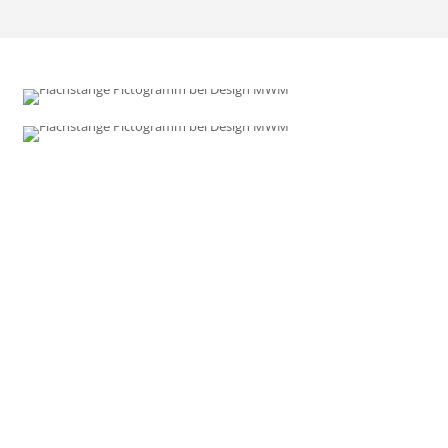
Tipp
MWM System
Metall- und Oberflächentechnik