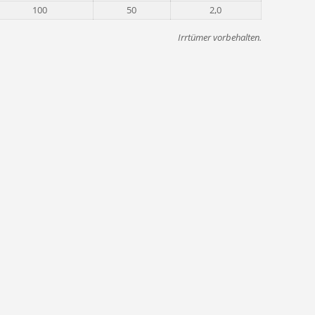
100
50
2,0
Irrtümer vorbehalten.