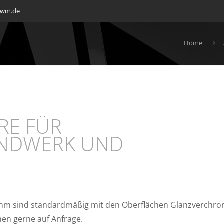
mwm.de
Home
RE FÜR
ANDWERK UND
m sind standardmäßig mit den Oberflächen Glanzverchromt,
hen gerne auf Anfrage.