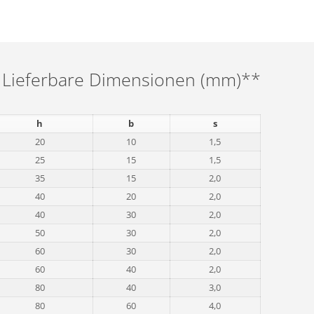
Lieferbare Dimensionen (mm)**
h
b
s
20
10
1,5
25
15
1,5
35
15
2,0
40
20
2,0
40
30
2,0
50
30
2,0
60
30
2,0
60
40
2,0
80
40
3,0
80
60
4,0