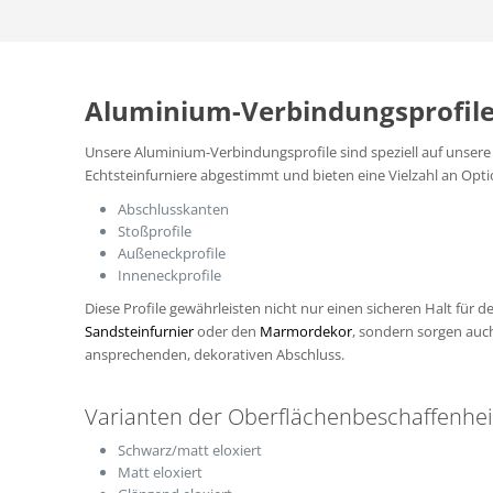
Aluminium-Verbindungsprofil
Unsere Aluminium-Verbindungsprofile sind speziell auf unsere
Echtsteinfurniere abgestimmt und bieten eine Vielzahl an Opt
Abschlusskanten
Stoßprofile
Außeneckprofile
Inneneckprofile
Diese Profile gewährleisten nicht nur einen sicheren Halt für 
Sandsteinfurnier
oder den
Marmordekor
, sondern sorgen auch
ansprechenden, dekorativen Abschluss.
Kontakt
Über
Varianten der Oberflächenbeschaffenhei
Schwarz/matt eloxiert
MWM GmbH & Co. KG
MWM Design
Matt eloxiert
Hüttenstraße 12
Aluminiump