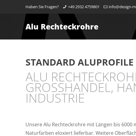
Haben Sie Fragen?
+49 2932 4759801
info@design-
Alu Rechteckrohre
STANDARD ALUPROFILE
ALU RECHTECKROH
GROSSHANDEL, H
INDUSTRIE
Unsere Alu Rechteckrohre mit Längen bis 6000 m
Naturfarben eloxiert lieferbar. Weitere Oberfläc