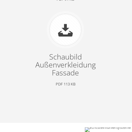
Kontakt
Über
MWM GmbH & Co. KG
MWM Design
Hüttenstraße 12
Aluminiump
59759 Arnsberg
für den
Gr
und der I
Schaubild
Telefon
Design den
(0 29 32) 4 75 98 – 01
Außenverkleidung
Handwerk m
Telefax
Designprod
Fassade
(0 29 32) 4 75 98 – 10
E-Mail
MWM Design
PDF 113 KB
info@design-mwm.de
um die Ber
designorie
Designidee
von MWM D
von MWM De
ansprechen
Designelem
gleichzeit