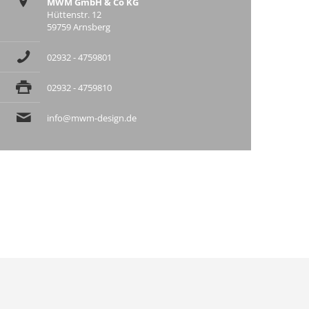
MWM GmbH & Co KG
Hüttenstr. 12
59759 Arnsberg
02932 - 4759801
02932 - 4759810
info@mwm-design.de