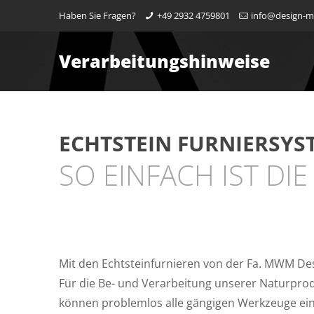
Haben Sie Fragen?
+49 2932 4759801
info@design-
Verarbeitungshinweise
ECHTSTEIN FURNIERSYS
SO EINFACH IST DI
Mit den Echtsteinfurnieren von der Fa. MWM Des
Für die Be- und Verarbeitung unserer Naturprod
können problemlos alle gängigen Werkzeuge eins